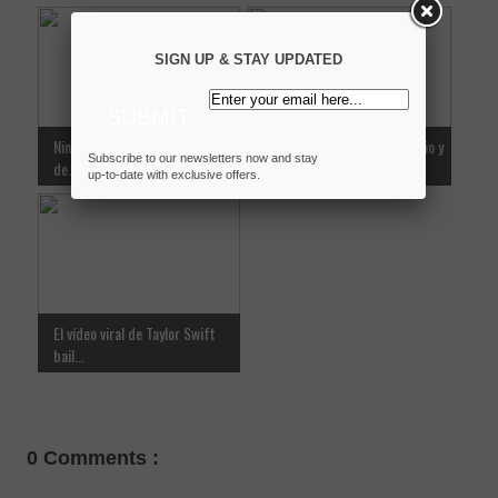
SIGN UP & STAY UPDATED
Nino Haratischwili, la escritora
Real Madrid - Al-Ahly: Horario y
Subscribe to our newsletters now and stay
de...
dó...
up-to-date with exclusive offers.
El vídeo viral de Taylor Swift
bail...
0 Comments :