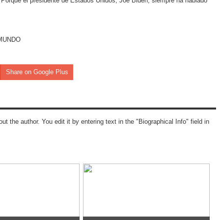
 Porque el presidente de Estados Unidos, Joe Biden, siempre ha hablado
EL MUNDO
Share on Google Plus
ut the author. You edit it by entering text in the "Biographical Info" field in