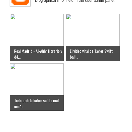
"Biographical Info" field in the user admin panel.
Real Madrid - Al-Ahly: Horario y
El vídeo viral de Taylor Swift
dó...
bail...
Todo podría haber salido mal
con 'T...