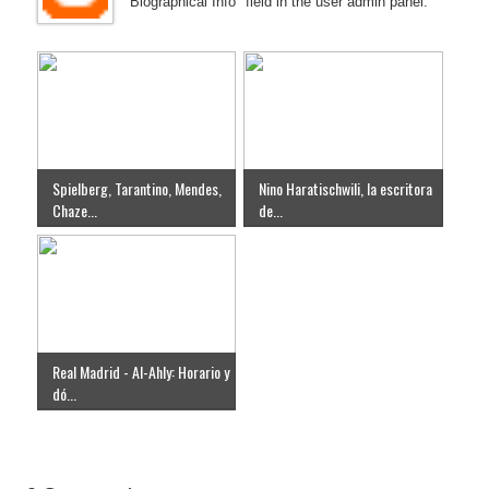
"Biographical Info" field in the user admin panel.
Spielberg, Tarantino, Mendes,
Nino Haratischwili, la escritora
Chaze...
de...
Real Madrid - Al-Ahly: Horario y
dó...