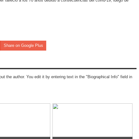
r falleció a los 70 años debido a consecuencias del covid-19, luego de
Share on Google Plus
ut the author. You edit it by entering text in the "Biographical Info" field in