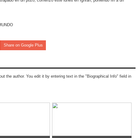
atrapado en un pozo, comenzó este lunes en Ighran, poniendo fin a un
EL MUNDO
Share on Google Plus
ut the author. You edit it by entering text in the "Biographical Info" field in