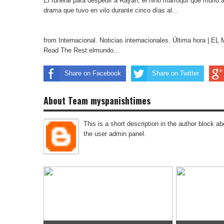
El funeral para despedir a Rayan, el niño marroquí que murió 
drama que tuvo en vilo durante cinco días al...
from Internacional. Noticias internacionales. Última hora | 
Read The Rest:elmundo...
Share on Facebook
Share on Twitter
About Team myspanishtimes
This is a short description in the author block abo
the user admin panel.