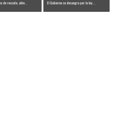
os de rescate, alim...
El Gobierno se desangra por la ley ...