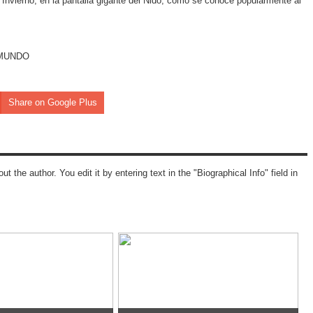
Invierno, en la pantalla gigante del Nido, como se conoce popularmente al
EL MUNDO
Share on Google Plus
ut the author. You edit it by entering text in the "Biographical Info" field in