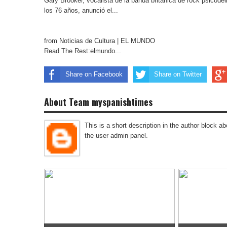
Gary Brooker, vocalista de la banda británica de rock psicodé
los 76 años, anunció el...
from Noticias de Cultura | EL MUNDO
Read The Rest:elmundo...
Share on Facebook
Share on Twitter
About Team myspanishtimes
This is a short description in the author block abo
the user admin panel.