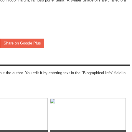
lico Procol Harum, famoso por el tema "A Whiter Shade of Pale", falleció a
Share on Google Plus
ut the author. You edit it by entering text in the "Biographical Info" field in