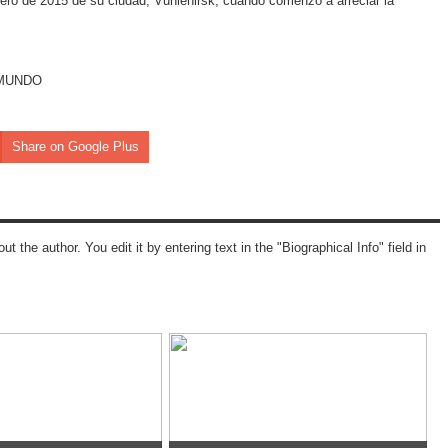
brero de 2015 de su ciudad, Vuhlehirsk, cuando comenzó a arreciar la
EL MUNDO
Share on Google Plus
ut the author. You edit it by entering text in the "Biographical Info" field in