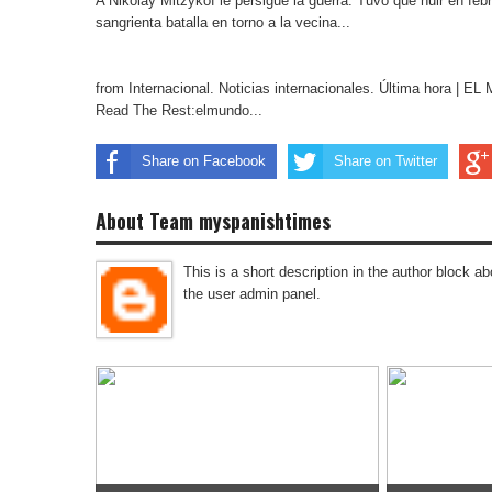
A Nikolay Mitzykof le persigue la guerra. Tuvo que huir en fe
sangrienta batalla en torno a la vecina...
from Internacional. Noticias internacionales. Última hora | 
Read The Rest:elmundo...
Share on Facebook
Share on Twitter
About Team myspanishtimes
This is a short description in the author block abo
the user admin panel.