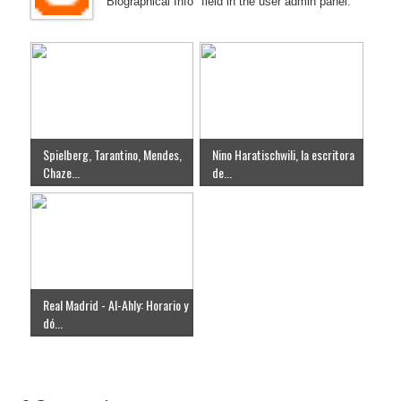
"Biographical Info" field in the user admin panel.
Spielberg, Tarantino, Mendes,
Nino Haratischwili, la escritora
Chaze...
de...
Real Madrid - Al-Ahly: Horario y
dó...