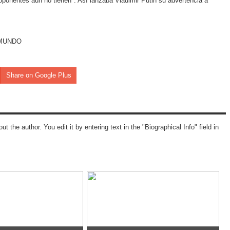
onentes aún no tienen". Así lanzaba Vladimir Putin su advertencia a
EL MUNDO
Share on Google Plus
ut the author. You edit it by entering text in the "Biographical Info" field in