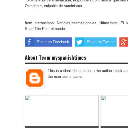
"Si Rusia se ve amenazada, responderá con medios que sus op
Occidente, culpable de suministrar...
from Internacional. Noticias internacionales. Última hora | 
Read The Rest:elmundo...
Share on Facebook
Share on Twitter
About Team myspanishtimes
This is a short description in the author block abo
the user admin panel.