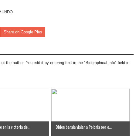
EL MUNDO
Share on Google Plus
ut the author. You edit it by entering text in the "Biographical Info" field in
 en la victoria de...
Biden baraja viajar a Polonia por e...