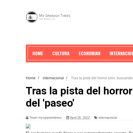
HOME
CULTURA
ECONOMIAN
INTERNACIO
Home
/
internacional
/
Tras la pista del horror sirio: buscando
Tras la pista del horro
del 'paseo'
Team myspanishtimes
April 28, 2022
internacional