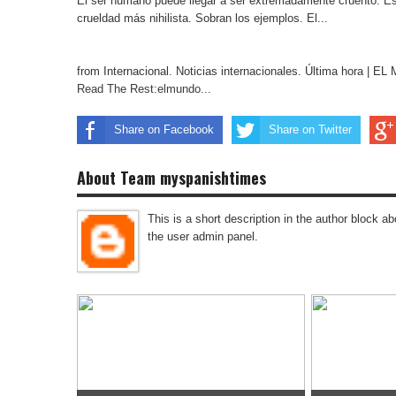
El ser humano puede llegar a ser extremadamente cruento. Es 
crueldad más nihilista. Sobran los ejemplos. El...
from Internacional. Noticias internacionales. Última hora | 
Read The Rest:elmundo...
Share on Facebook
Share on Twitter
About Team myspanishtimes
This is a short description in the author block abo
the user admin panel.