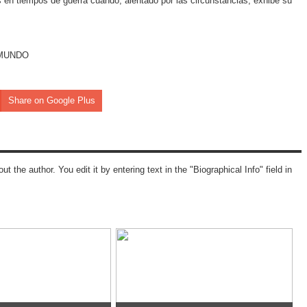
en tiempos de guerra cuando, alentado por las circunstancias, exhibe su
EL MUNDO
Share on Google Plus
ut the author. You edit it by entering text in the "Biographical Info" field in