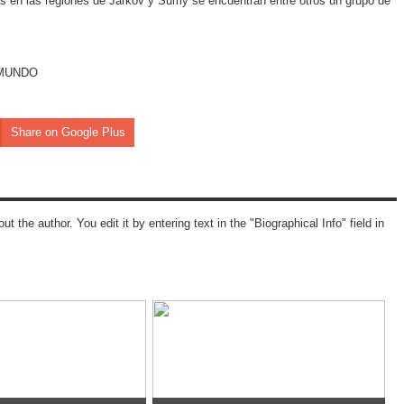
es en las regiones de Jarkov y Sumy se encuentran entre otros un grupo de
EL MUNDO
Share on Google Plus
ut the author. You edit it by entering text in the "Biographical Info" field in