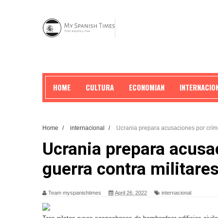
HOME
CULTURA
ECONOMIAN
INTERNACIO
Home
/
internacional
/
Ucrania prepara acusaciones por críme
Ucrania prepara acusa
guerra contra militare
Team myspanishtimes
April 26, 2022
internacional