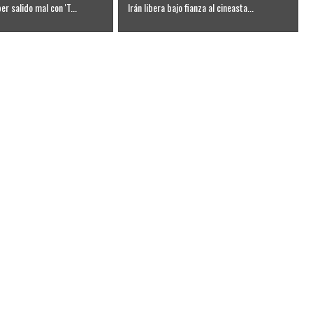
r salido mal con 'T...
Irán libera bajo fianza al cineasta...