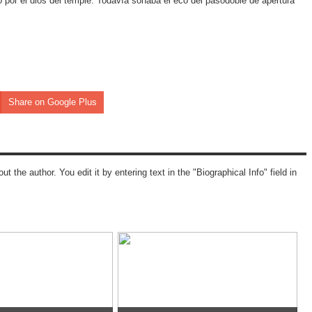
do por el dios del temple. Todavía sonaba el eco del pasodoble de apertura
Share on Google Plus
ut the author. You edit it by entering text in the "Biographical Info" field in