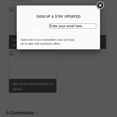
SIGN UP & STAY UPDATED
Guerra de los narcos y violencia
Sunak garantiza a Zelenski la
Subscribe to our newsletters now and stay
ex...
up-to-date with exclusive offers.
entre...
Nace un hermano de Rayan, el
niño m...
0 Comments :