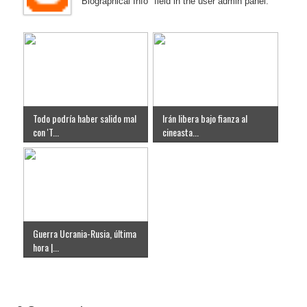
"Biographical Info" field in the user admin panel.
Todo podría haber salido mal
Irán libera bajo fianza al
con 'T...
cineasta...
Guerra Ucrania-Rusia, última
hora |...