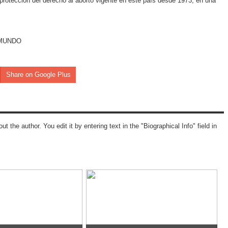
protección del derecho al aborto vigente en este país desde 1973, en una
EL MUNDO
Share on Google Plus
ut the author. You edit it by entering text in the "Biographical Info" field in