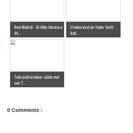
Real Madrid - Al-Ahly: Horario y
El vídeo viral de Taylor Swift
dó...
bail...
Todo podría haber salido mal
con 'T...
0 Comments :