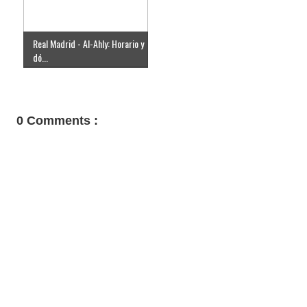
Real Madrid - Al-Ahly: Horario y
dó...
0 Comments :