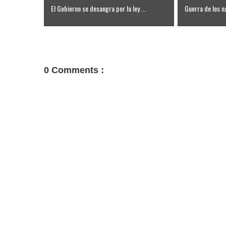
El Gobierno se desangra por la ley ...
Guerra de los na
0 Comments :