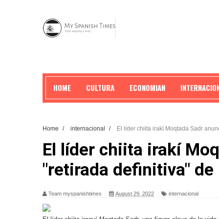
HOME
CULTURA
ECONOMIAN
INTERNACIO
Home
/
internacional
/
El líder chiita irakí Moqtada Sadr anunci
El líder chiita irakí M
"retirada definitiva" de 
Team myspanishtimes
August 29, 2022
internacional