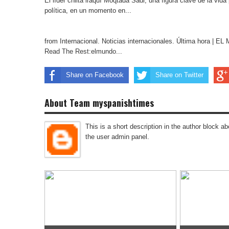
El líder chiita iraquí Moqtada Sadr, una figura clave de la vida
política, en un momento en...
from Internacional. Noticias internacionales. Última hora | 
Read The Rest:elmundo...
Share on Facebook
Share on Twitter
About Team myspanishtimes
This is a short description in the author block abo
the user admin panel.