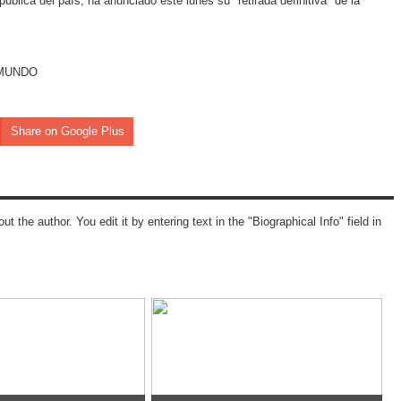
 pública del país, ha anunciado este lunes su "retirada definitiva" de la
EL MUNDO
Share on Google Plus
ut the author. You edit it by entering text in the "Biographical Info" field in