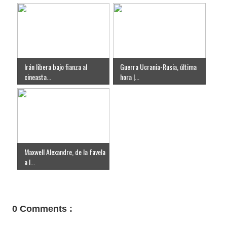
Irán libera bajo fianza al
Guerra Ucrania-Rusia, última
cineasta...
hora |...
Maxwell Alexandre, de la favela
a l...
0 Comments :