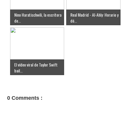
Nino Haratischwili, la escritora
Real Madrid - Al-Ahly: Horario y
de...
dó...
El vídeo viral de Taylor Swift
bail...
0 Comments :