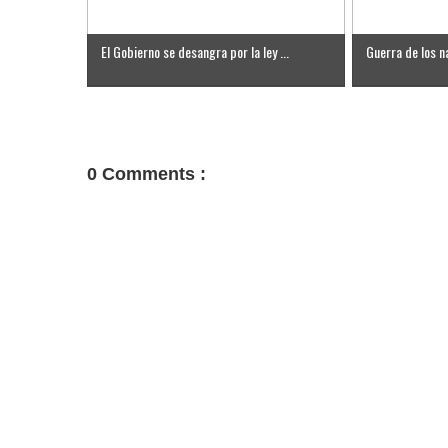
El Gobierno se desangra por la ley ...
Guerra de los na
0 Comments :