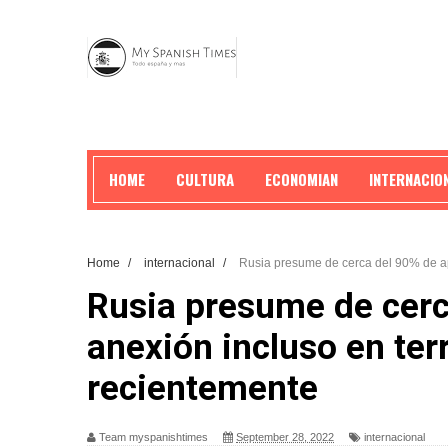
HOME
CULTURA
ECONOMIAN
INTERNACIO
Home
/
internacional
/
Rusia presume de cerca del 90% de ap
Rusia presume de cerc
anexión incluso en te
recientemente
Team myspanishtimes
September 28, 2022
internacional