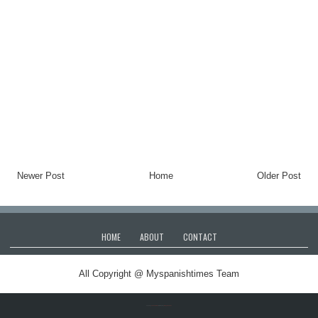
Newer Post
Home
Older Post
HOME
ABOUT
CONTACT
All Copyright @ Myspanishtimes Team
Created By
SoraTemplates
| Distributed By
Blogger Themes