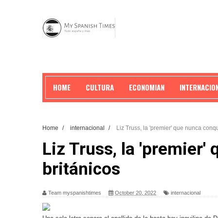
HOME
CULTURA
ECONOMIAN
INTERNACIO
Home
/
internacional
/
Liz Truss, la 'premier' que nunca conqu
Liz Truss, la 'premier'
británicos
Team myspanishtimes
October 20, 2022
internacional