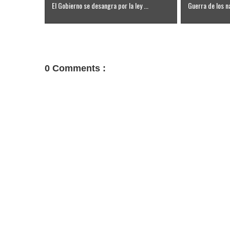
El Gobierno se desangra por la ley ...
Guerra de los na
0 Comments :