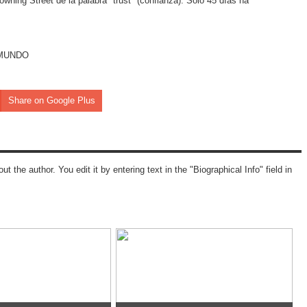
Downing Street de la palabra "trust" (confianza). Sólo 45 días ha
EL MUNDO
Share on Google Plus
ut the author. You edit it by entering text in the "Biographical Info" field in