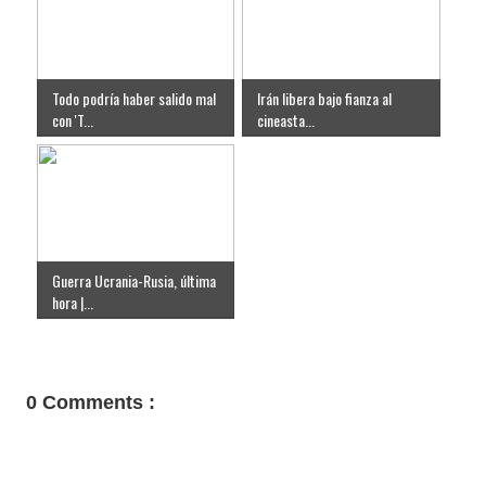
Todo podría haber salido mal
Irán libera bajo fianza al
con 'T...
cineasta...
Guerra Ucrania-Rusia, última
hora |...
0 Comments :