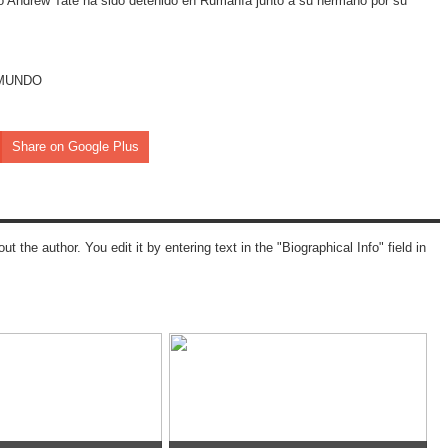
no Andrew Tate ha sido detenido en Rumanía junto a su hermano por su
EL MUNDO
Share on Google Plus
ut the author. You edit it by entering text in the "Biographical Info" field in