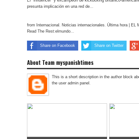
El "influencer" y excampeón de kickboxing británico-america
presunta implicación en una red de...
from Internacional. Noticias internacionales. Última hora | 
Read The Rest:elmundo...
Share on Facebook
Share on Twitter
About Team myspanishtimes
This is a short description in the author block abo
the user admin panel.